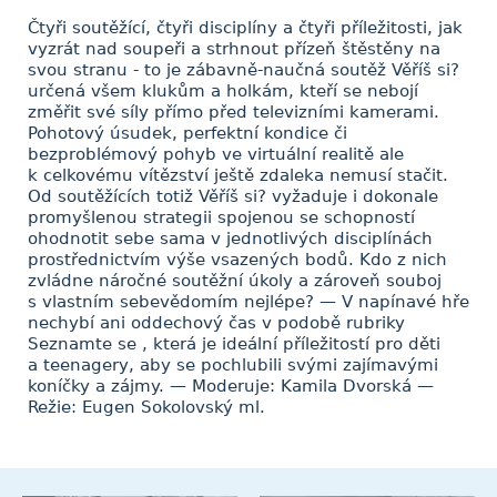
Čtyři soutěžící, čtyři disciplíny a čtyři příležitosti, jak
vyzrát nad soupeři a strhnout přízeň štěstěny na
svou stranu - to je zábavně-naučná soutěž Věříš si?
určená všem klukům a holkám, kteří se nebojí
změřit své síly přímo před televizními kamerami.
Pohotový úsudek, perfektní kondice či
bezproblémový pohyb ve virtuální realitě ale
k celkovému vítězství ještě zdaleka nemusí stačit.
Od soutěžících totiž Věříš si? vyžaduje i dokonale
promyšlenou strategii spojenou se schopností
ohodnotit sebe sama v jednotlivých disciplínách
prostřednictvím výše vsazených bodů. Kdo z nich
zvládne náročné soutěžní úkoly a zároveň souboj
s vlastním sebevědomím nejlépe? — V napínavé hře
nechybí ani oddechový čas v podobě rubriky
Seznamte se , která je ideální příležitostí pro děti
a teenagery, aby se pochlubili svými zajímavými
koníčky a zájmy. — Moderuje: Kamila Dvorská —
Režie: Eugen Sokolovský ml.