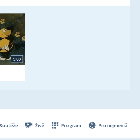
9:00
Soutěže
Živě
Program
Pro nejmenší