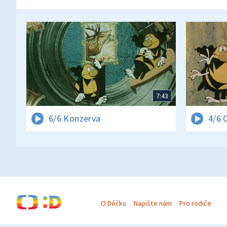
7:43
6/6 Konzerva
4/6 
O Déčku
Napište nám
Pro rodiče