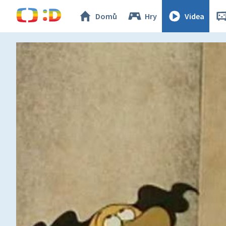
Domů
Hry
Videa