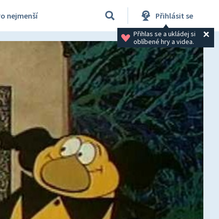
ro nejmenší
Přihlásit se
Přihlas se a ukládej si 
oblíbené hry a videa.