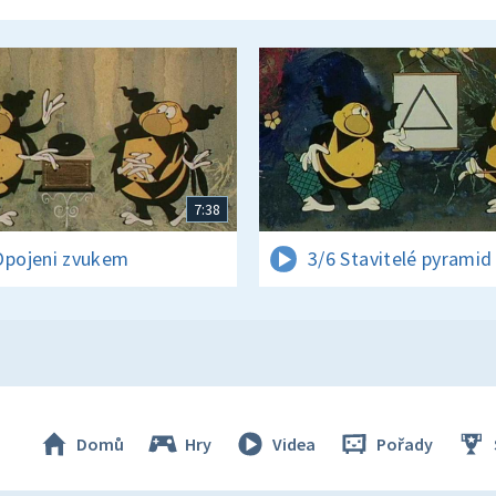
7:38
Opojeni zvukem
3/6 Stavitelé pyramid
Domů
Hry
Videa
Pořady