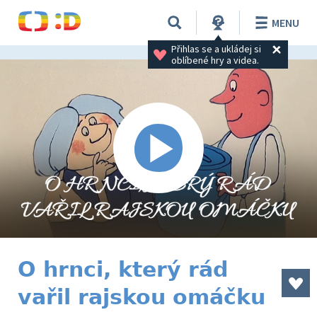
MENU
Přihlas se a ukládej si 
oblíbené hry a videa.
O hrnci, který rád
vařil rajskou omáčku