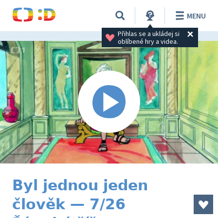
MENU
Přihlas se a ukládej si 
oblíbené hry a videa.
Byl jednou jeden
člověk — 7/26