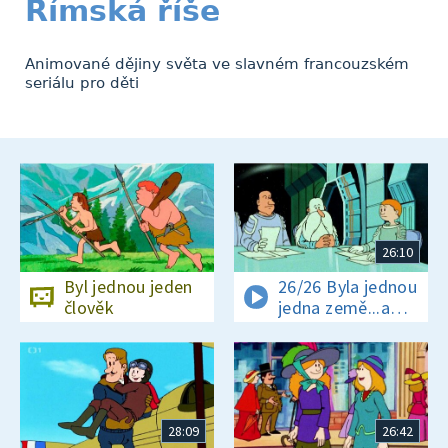
Římská říše
Animované dějiny světa ve slavném francouzském
seriálu pro děti
26:10
Byl jednou jeden
26/26 Byla jednou
člověk
jedna země...a
zítra ?
28:09
26:42