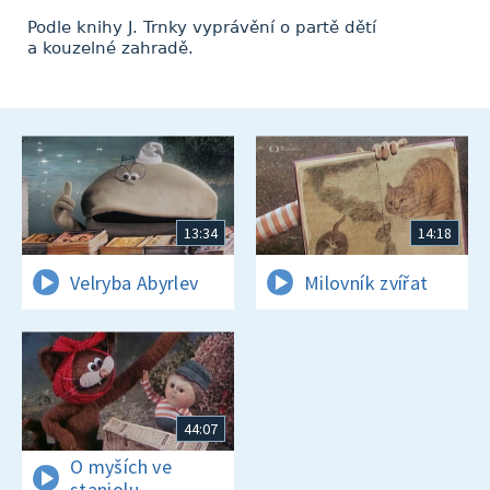
Podle knihy J. Trnky vyprávění o partě dětí
a kouzelné zahradě.
13:34
14:18
Velryba Abyrlev
Milovník zvířat
44:07
O myších ve
staniolu