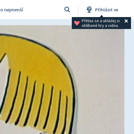
ro nejmenší
Přihlásit se
Přihlas se a ukládej si 
oblíbené hry a videa.