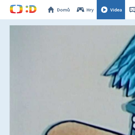
Domů
Hry
Videa