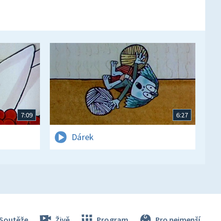
7:09
6:27
Dárek
Soutěže
Živě
Program
Pro nejmenší