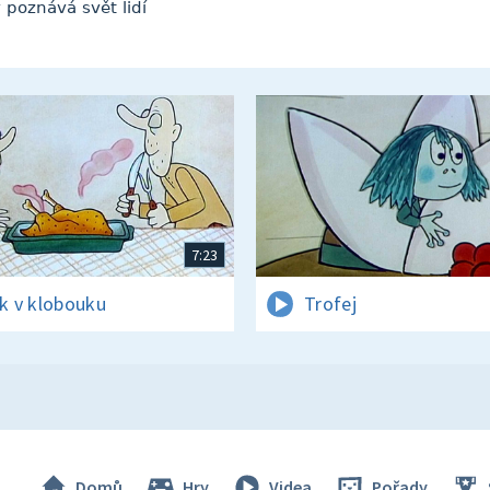
 poznává svět lidí
7:23
ík v klobouku
Trofej
Domů
Hry
Videa
Pořady