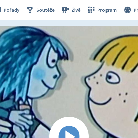
Pořady
Soutěže
Živě
Program
P