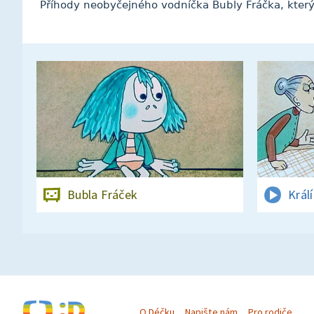
Příhody neobyčejného vodníčka Bubly Fráčka, který
Bubla Fráček
Král
O Déčku
Napište nám
Pro rodiče