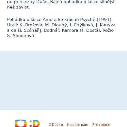
do princezny Duše. Bájná pohádka o lásce silnější
než závist.
Pohádka o lásce Amora ke krásné Psyché (1991).
Hrají: K. Brožová, M. Dlouhý, I. Chýlková, J. Kanyza
a další. Scénář J. Bednář. Kamera M. Dostál. Režie
S. Simonová
O Déčku
Napište nám
Pro rodiče