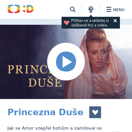
MENU
Přihlas se a ukládej si 
oblíbené hry a videa.
Princezna Duše
Jak se Amor vzepřel bohům a zamiloval se