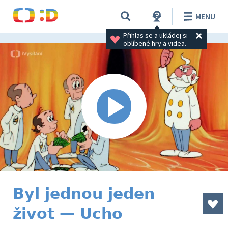
MENU
Přihlas se a ukládej si 
oblíbené hry a videa.
Byl jednou jeden
život — Ucho