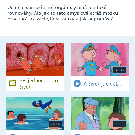
Ucho je samozřejmě orgán slyšení, ale také
rovnováhy. Ale jak to tato smyslová stráž mozku
pracuje? Jak zachytává zvuky a jak je přenáší?
26:32
Byl jednou jeden
A život jde dál...
život
26:16
26:16