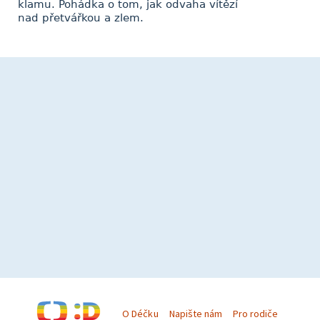
klamu. Pohádka o tom, jak odvaha vítězí
nad přetvářkou a zlem.
O Déčku
Napište nám
Pro rodiče