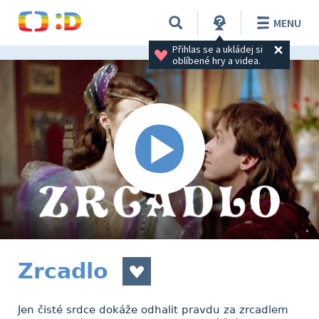
MENU
Přihlas se a ukládej si 
oblíbené hry a videa.
Zrcadlo
Jen čisté srdce dokáže odhalit pravdu za zrcadlem