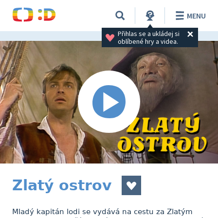
MENU
Přihlas se a ukládej si 
oblíbené hry a videa.
Zlatý ostrov
Mladý kapitán lodi se vydává na cestu za Zlatým