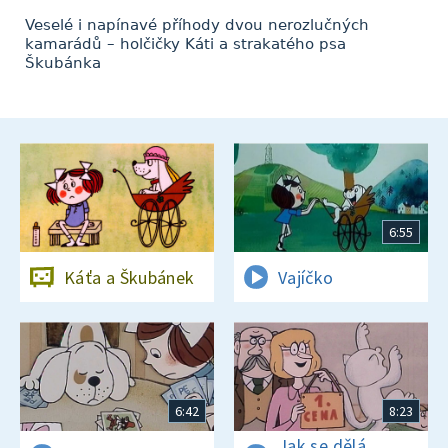
Veselé i napínavé příhody dvou nerozlučných
kamarádů – holčičky Káti a strakatého psa
Škubánka
6:55
Káťa a Škubánek
Vajíčko
6:42
8:23
Jak se dělá