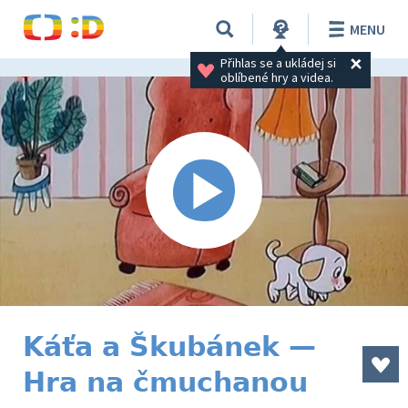
MENU
Přihlas se a ukládej si 
oblíbené hry a videa.
Káťa a Škubánek —
Hra na čmuchanou