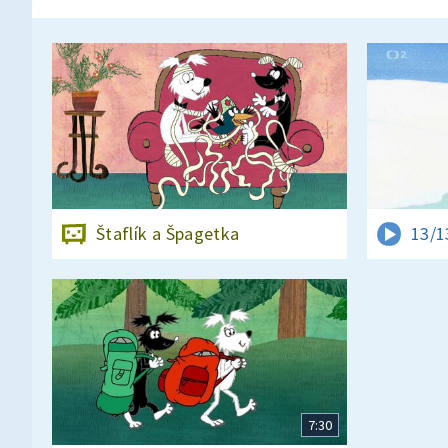
Štaflík a Špagetka
13/1
7:30