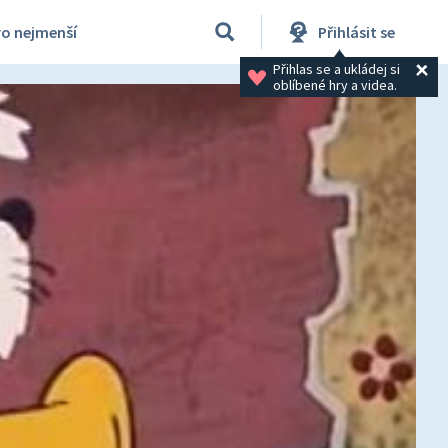
ro nejmenší
Přihlásit se
Přihlas se a ukládej si 
oblíbené hry a videa.