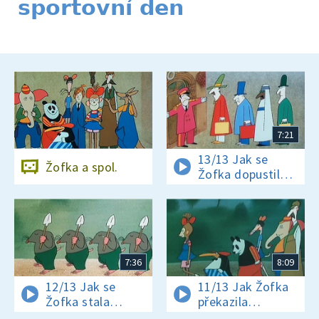
sportovní den
7:21
13/13 Jak se
Žofka a spol.
Žofka dopustila
osudové chyby
7:36
8:09
12/13 Jak se
11/13 Jak Žofka
Žofka stala
překazila
ředitelkou ZOO
chuligánům spády