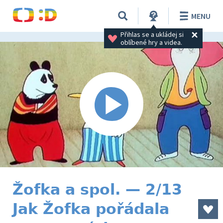
MENU
Přihlas se a ukládej si 
oblíbené hry a videa.
Žofka a spol. — 2/13
Jak Žofka pořádala