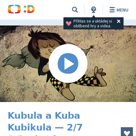
MENU
Přihlas se a ukládej si 
oblíbené hry a videa.
Kubula a Kuba
Kubikula — 2/7