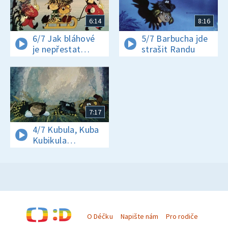
6:14
8:16
6/7 Jak bláhové
5/7 Barbucha jde
je nepřestat
strašit Randu
v pravý čas
7:17
4/7 Kubula, Kuba
Kubikula
a Barbucha ve
vězení
O Déčku
Napište nám
Pro rodiče