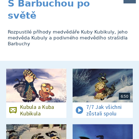
S Barbuchou po
světě
Rozpustilé příhody medvědáře Kuby Kubikuly, jeho
medvěda Kubuly a podivného medvědího strašidla
Barbuchy
6:50
Kubula a Kuba
7/7 Jak všichni
Kubikula
zůstali spolu