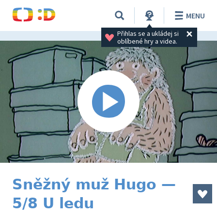
MENU
Přihlas se a ukládej si 
oblíbené hry a videa.
Sněžný muž Hugo —
5/8 U ledu