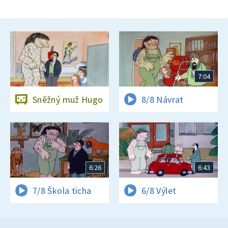
7:04
Sněžný muž Hugo
8/8 Návrat
6:26
6:43
7/8 Škola ticha
6/8 Výlet