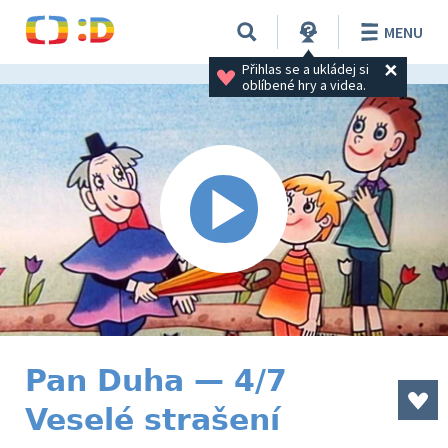
MENU
Přihlas se a ukládej si 
oblíbené hry a videa.
Pan Duha — 4/7
Veselé strašení