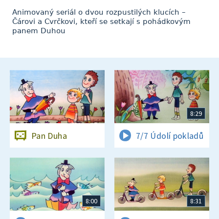
Animovaný seriál o dvou rozpustilých klucích –
Čárovi a Cvrčkovi, kteří se setkají s pohádkovým
panem Duhou
8:29
Pan Duha
7/7 Údolí pokladů
8:00
8:31