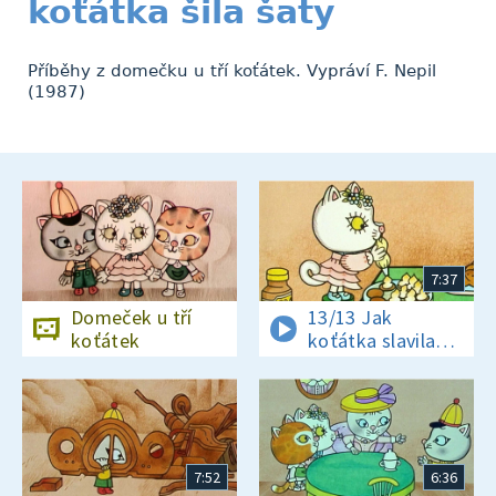
koťátka šila šaty
Příběhy z domečku u tří koťátek. Vypráví F. Nepil
(1987)
7:37
Domeček u tří
13/13 Jak
koťátek
koťátka slavila
Vánoce
7:52
6:36