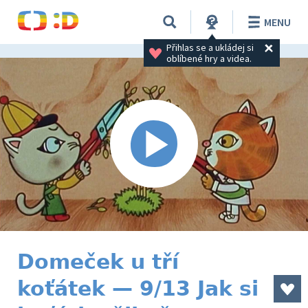
MENU
Přihlas se a ukládej si 
oblíbené hry a videa.
Domeček u tří
koťátek — 9/13 Jak si