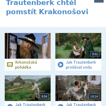
Trautenberk chtěl
pomstít Krakonošovi
9:32
Krkonošská
Jak Trautenberk
pohádka
prodával vodu
9:56
10:24
Jak Trautenberk
Jak Trautenberk