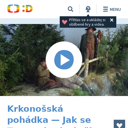
MENU
Přihlas se a ukládej si 
oblíbené hry a videa.
Krkonošská
pohádka — Jak se