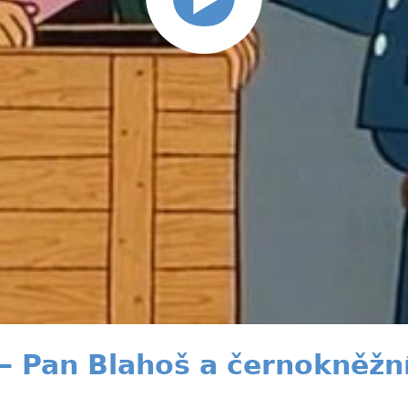
 Pan Blahoš a černokněžn