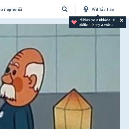
ro nejmenší
Přihlásit se
Přihlas se a ukládej si 
oblíbené hry a videa.