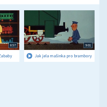
8:57
9:01
Zababy
Jak jela mašinka pro brambory