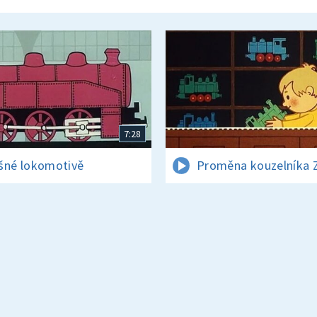
7:28
šné lokomotivě
Proměna kouzelníka 