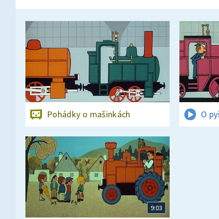
Pohádky o mašinkách
O py
9:03