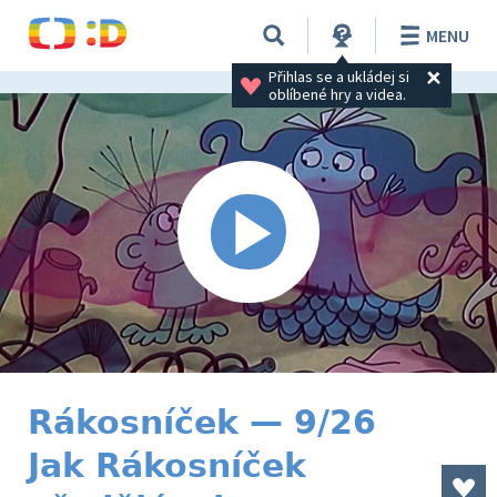
MENU
Přihlas se a ukládej si 
oblíbené hry a videa.
Rákosníček — 9/26
Jak Rákosníček