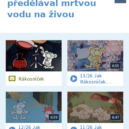
předělával mrtvou
vodu na živou
6:55
13/26 Jak
Rákosníček
Rákosníček
foukal a pak
jenom koukal
6:59
6:47
12/26 Jak
11/26 Jak