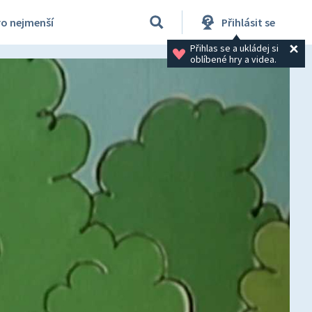
ro nejmenší
Přihlásit se
Přihlas se a ukládej si 
oblíbené hry a videa.