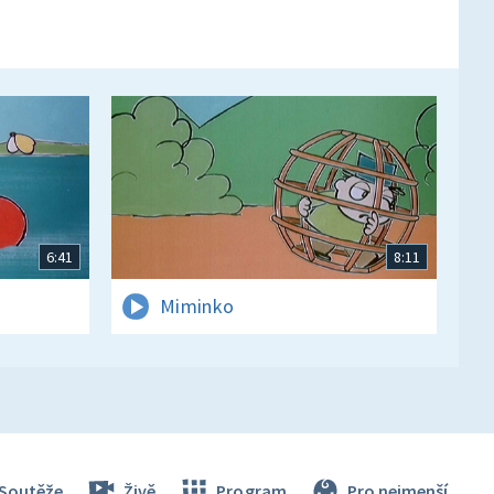
6:41
8:11
Miminko
Soutěže
Živě
Program
Pro nejmenší