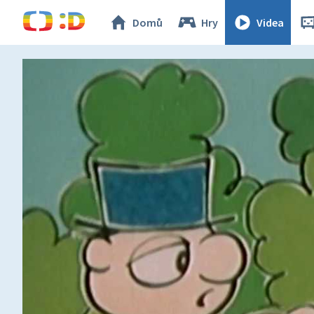
Domů
Hry
Videa