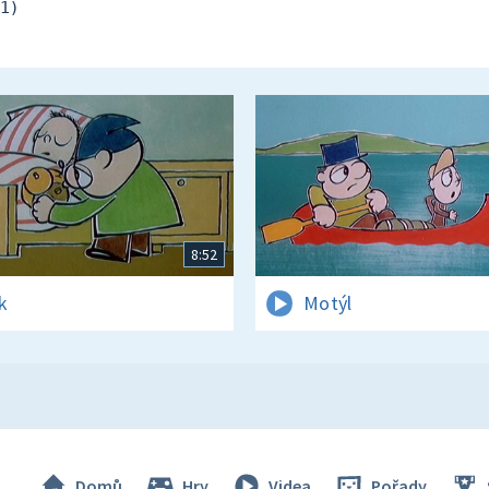
1)
8:52
k
Motýl
Domů
Hry
Videa
Pořady