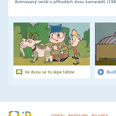
Animovaný seriál o příhodách dvou kamarádů (198
Ve dvou se to lépe táhne
Budí
O Déčku
Napište nám
Pro rodiče