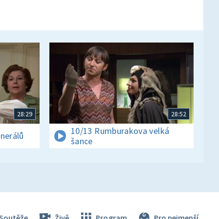
28:29
28:52
10/13 Rumburakova velká
enerálů
šance
Soutěže
Živě
Program
Pro nejmenší