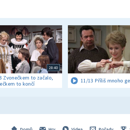
28:40
3 Zvonečkem to začalo,
11/13 Příliš mnoho g
ečkem to končí
Domů
Hry
Videa
Pořady