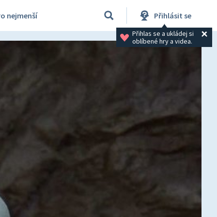
ro nejmenší
Přihlásit se
Přihlas se a ukládej si 
oblíbené hry a videa.