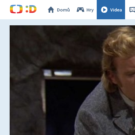
Domů
Hry
Videa