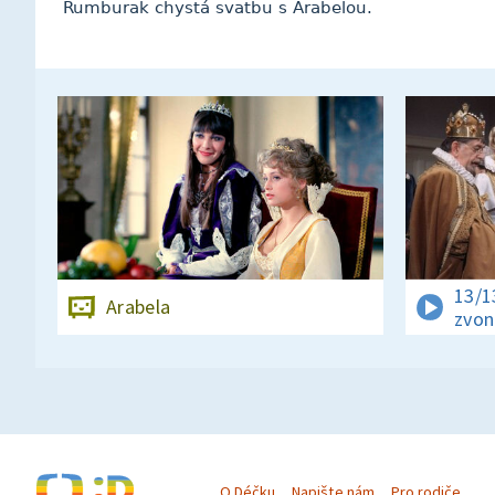
Rumburak chystá svatbu s Arabelou.
13/1
Arabela
zvon
O Déčku
Napište nám
Pro rodiče