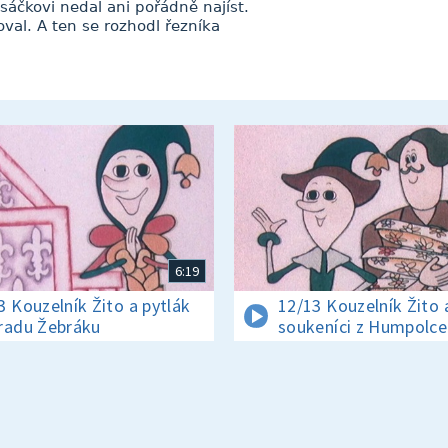
áčkovi nedal ani pořádně najíst.
oval. A ten se rozhodl řezníka
6:19
3 Kouzelník Žito a pytlák
12/13 Kouzelník Žito 
radu Žebráku
soukeníci z Humpolce