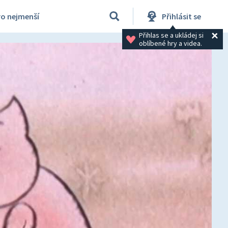
ro nejmenší
Přihlásit se
Přihlas se a ukládej si 
oblíbené hry a videa.