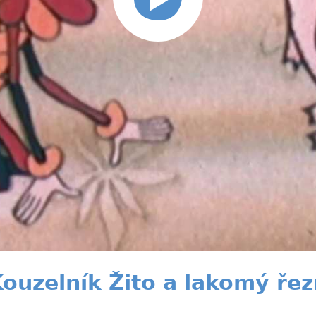
Kouzelník Žito a lakomý řez