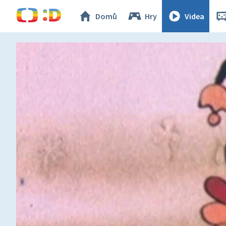
Domů
Hry
Videa