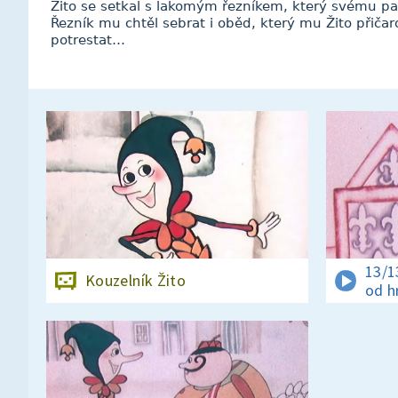
Žito se setkal s lakomým řezníkem, který svému pas
Řezník mu chtěl sebrat i oběd, který mu Žito přičar
potrestat…
13/1
Kouzelník Žito
od h