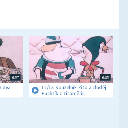
6:57
6:05
a dva
11/13 Kouzelník Žito a zloděj
Puchtík z Litoměřic