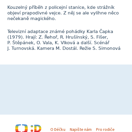
Kouzelný příběh z policejní stanice, kde strážník
objeví prapodivné vejce. Z něj se ale vylíhne něco
nečekaně magického.
Televizní adaptace známé pohádky Karla Čapka
(1979). Hrají: Z. Řehoř, R. Hrušínský, S. Fišer,
P. Štěpánek, O. Vala, K. Vlková a další. Scénář
J. Turnovská. Kamera M. Dostál. Režie S. Simonová
O Déčku
Napište nám
Pro rodiče