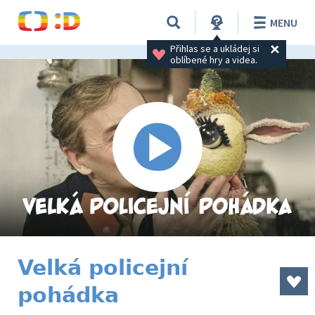
MENU
Přihlas se a ukládej si 
oblíbené hry a videa.
Velká policejní
pohádka