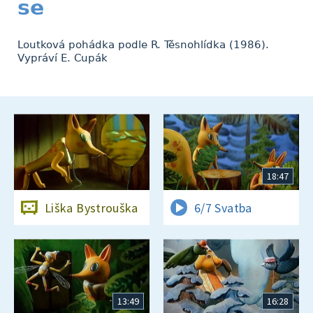
se
Loutková pohádka podle R. Těsnohlídka (1986).
Vypráví E. Cupák
18:47
Liška Bystrouška
6/7 Svatba
13:49
16:28