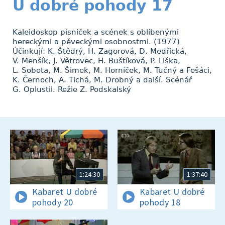
U dobré pohody 17
Kaleidoskop písniček a scének s oblíbenými
hereckými a pěveckými osobnostmi. (1977)
Účinkují: K. Štědrý, H. Zagorová, D. Medřická,
V. Menšík, J. Větrovec, H. Buštíková, P. Liška,
L. Sobota, M. Šimek, M. Horníček, M. Tučný a Fešáci,
K. Černoch, A. Tichá, M. Drobný a další. Scénář
G. Oplustil. Režie Z. Podskalský
1:24:30
1:37:40
Kabaret U dobré
Kabaret U dobré
pohody 20
pohody 18