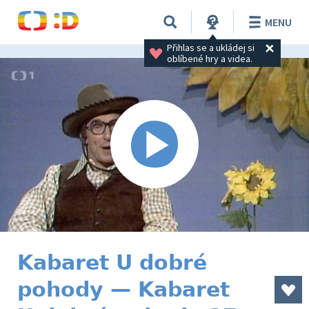
MENU
Přihlas se a ukládej si 
oblíbené hry a videa.
Kabaret U dobré
pohody — Kabaret