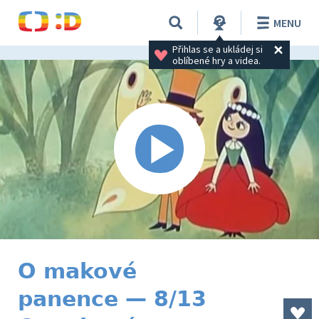
MENU
Přihlas se a ukládej si 
oblíbené hry a videa.
O makové
panence — 8/13