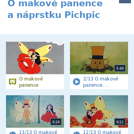
O makové panence
a náprstku Pichpic
5:49
O makové
2/13 O makové
panence
panence
a loupežníku
Buráskovi
6:24
6:11
13/13 O makové
12/13 O makové