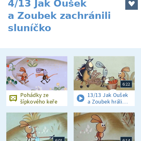
4/13 Jak Oušek
a Zoubek zachránili
sluníčko
6:22
Pohádky ze
13/13 Jak Oušek
šípkového keře
a Zoubek hráli
kuželky
6:01
6:14