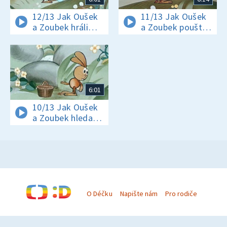
12/13 Jak Oušek
11/13 Jak Oušek
a Zoubek hráli
a Zoubek pouštěli
kopanou
draka
6:01
10/13 Jak Oušek
a Zoubek hledali
houby
O Déčku
Napište nám
Pro rodiče
© Česká televize 1996–2026
O cookies na Déčku