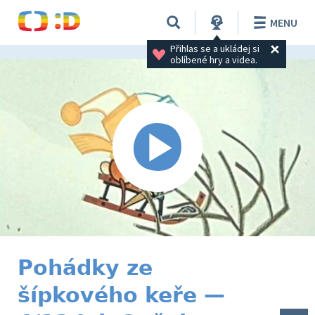
MENU
Přihlas se a ukládej si 
oblíbené hry a videa.
Pohádky ze
šípkového keře —