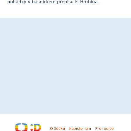
pohádky v básnickém přepisu F. Hrubína.
O Déčku
Napište nám
Pro rodiče