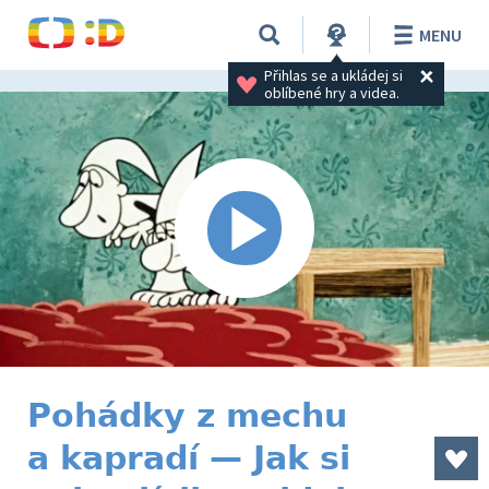
MENU
Přihlas se a ukládej si 
oblíbené hry a videa.
Pohádky z mechu
a kapradí — Jak si