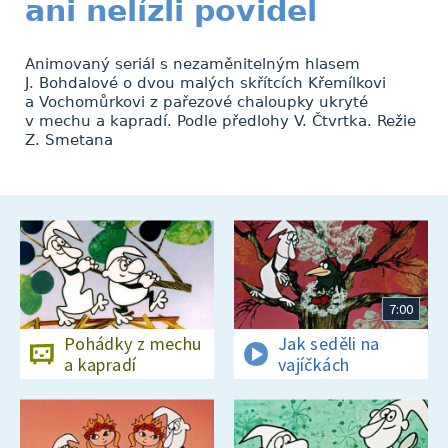
ani nelízli povidel
Animovaný seriál s nezaměnitelným hlasem
J. Bohdalové o dvou malých skřítcích Křemílkovi
a Vochomůrkovi z pařezové chaloupky ukryté
v mechu a kapradí. Podle předlohy V. Čtvrtka. Režie
Z. Smetana
7:00
Pohádky z mechu
Jak seděli na
a kapradí
vajíčkách