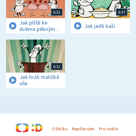
6:31
6:37
Jak přišli ke
Jak jedli kaši
dvěma pěkným
panenkám
6:31
Jak hráli maličké
víle
O Déčku
Napište nám
Pro rodiče