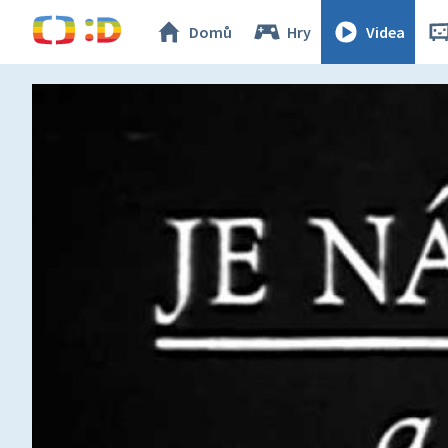
Domů
Hry
Videa