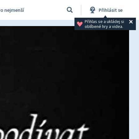
ro nejmenší
Přihlásit se
Přihlas se a ukládej si 
oblíbené hry a videa.