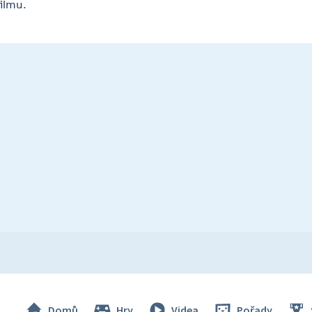
ilmu.
Domů
Hry
Videa
Pořady