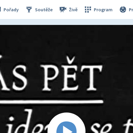
Pořady
Soutěže
Živě
Program
P