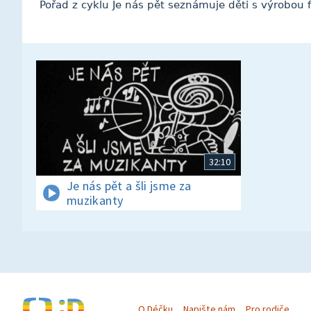
Pořad z cyklu Je nás pět seznámuje děti s výrobou f
32:10
Je nás pět a šli jsme za
muzikanty
O Déčku
Napište nám
Pro rodiče