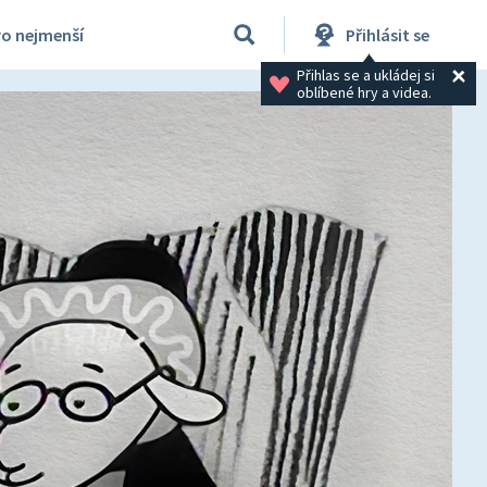
ro nejmenší
Přihlásit se
Přihlas se a ukládej si 
oblíbené hry a videa.