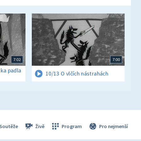
7:02
7:00
nka padla
10/13 O vlčích nástrahách
Soutěže
Živě
Program
Pro nejmenší