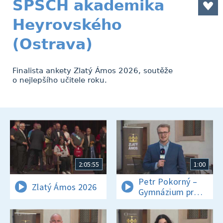
SPŠCH akademika
Heyrovského
(Ostrava)
Finalista ankety Zlatý Ámos 2026, soutěže
o nejlepšího učitele roku.
2:05:55
1:00
Petr Pokorný –
Zlatý Ámos 2026
Gymnázium prof.
Jana Patočky
(Praha)