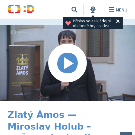
MENU
Přihlas se a ukládej si 
oblíbené hry a videa.
Zlatý Ámos —
Miroslav Holub –