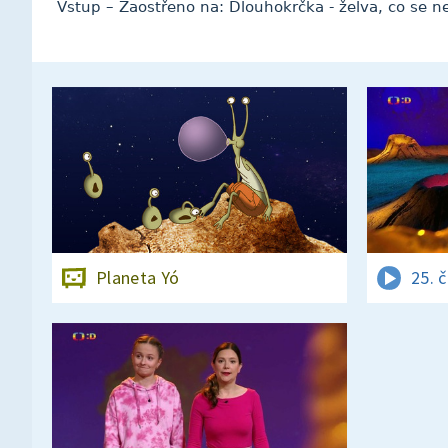
Vstup – Zaostřeno na: Dlouhokrčka - želva, co se 
Planeta Yó
25. 