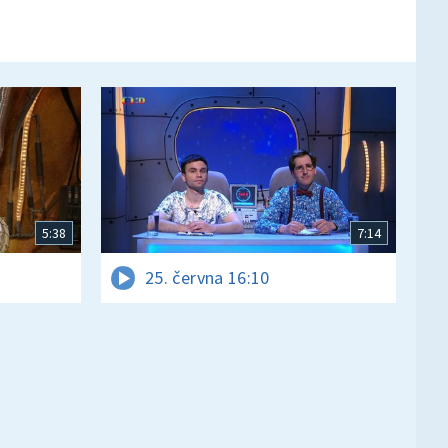
5:38
7:14
25. června 16:10