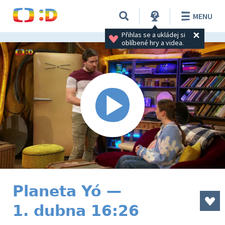
MENU
Přihlas se a ukládej si 
oblíbené hry a videa.
Planeta Yó —
1. dubna 16:26