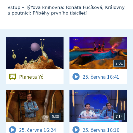
Vstup – TýYova knihovna: Renáta Fučíková, Královny
a poutníci: Příběhy prvního tisíciletí
3:02
Planeta Yó
25. června 16:41
5:38
7:14
25. června 16:24
25. června 16:10