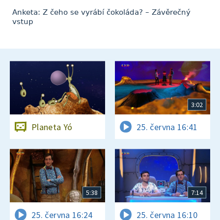
Anketa: Z čeho se vyrábí čokoláda? – Závěrečný
vstup
3:02
Planeta Yó
25. června 16:41
5:38
7:14
25. června 16:24
25. června 16:10