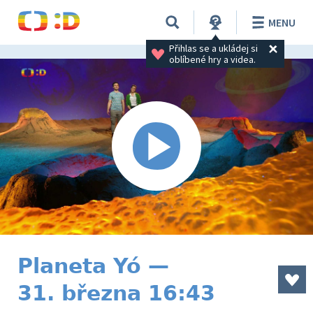
MENU
Přihlas se a ukládej si 
oblíbené hry a videa.
Planeta Yó —
31. března 16:43