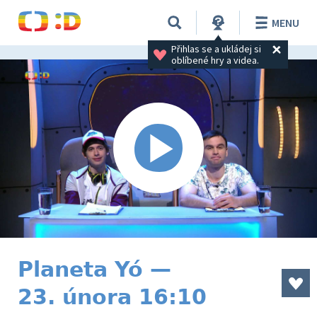
MENU
Přihlas se a ukládej si 
oblíbené hry a videa.
Planeta Yó —
23. února 16:10