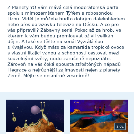
Z Planety YÓ vám mává celá moderátorská parta
spolu s mimozemšťanem TýYem a robosondou
Lízou. Vidět je můžete buďto dobrým dalekohledem
nebo přes obrazovku televize na Déčku. A co pro
vás připravili? Zábavný seriál Pokec až za hrob, ve
kterém k vám budou promlouvat oživlí velikáni
dějin. A také se těšte na seriál Vyzrálá šou
s Kvajávou. Když máte za kamaráda tropické ovoce
s vlastní lítající vanou a schopností cestovat mezi
kouzelnými světy, nudu zaručeně nepoznáte.
Zároveň na vás čeká spousta ztřeštěných nápadů
i legrace a nejrůznější zajímavosti nejen z planety
Země. Mějte se nesmírně vesmírně!
3:02