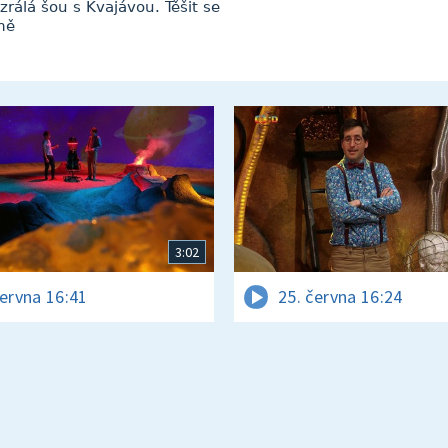
rálá šou s Kvajávou. Těšit se
mě
3:02
června 16:41
25. června 16:24