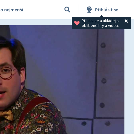
ro nejmenší
Přihlásit se
Přihlas se a ukládej si 
oblíbené hry a videa.