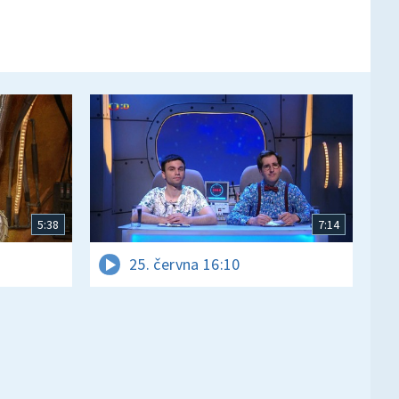
5:38
7:14
25. června 16:10