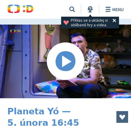
MENU
Přihlas se a ukládej si 
oblíbené hry a videa.
Planeta Yó —
5. února 16:45