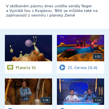
V oblíbeném pásmu dnes uvidíte seriály Roger
a Vyzrálá šou s Kvajávou. Těšit se můžete také na
zajímavosti z vesmíru i planety Země
3:02
Planeta Yó
25. června 16:41
5:38
7:14