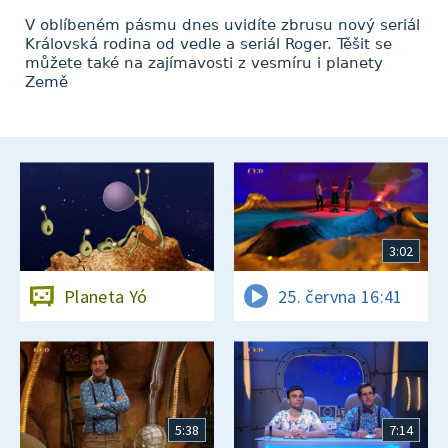
V oblíbeném pásmu dnes uvidíte zbrusu nový seriál
Královská rodina od vedle a seriál Roger. Těšit se
můžete také na zajímavosti z vesmíru i planety
Země
3:02
Planeta Yó
25. června 16:41
5:38
7:14