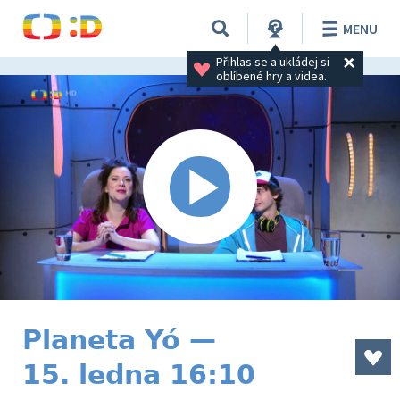
MENU
Přihlas se a ukládej si 
oblíbené hry a videa.
Planeta Yó —
15. ledna 16:10