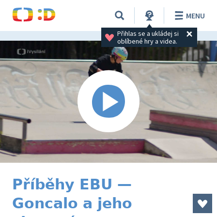
MENU
Přihlas se a ukládej si 
oblíbené hry a videa.
Příběhy EBU —
Goncalo a jeho