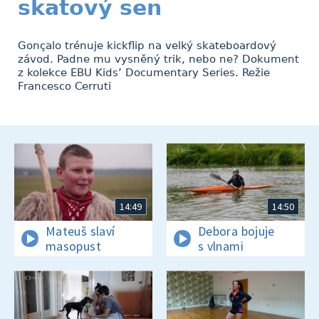
skatový sen
Gonçalo trénuje kickflip na velký skateboardový
závod. Padne mu vysněný trik, nebo ne? Dokument
z kolekce EBU Kids’ Documentary Series. Režie
Francesco Cerruti
14:49
14:50
Mateuš slaví
Debora bojuje
masopust
s vlnami