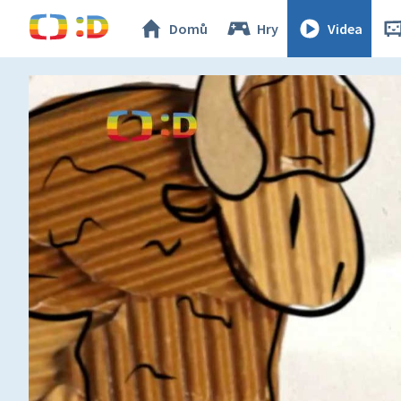
Domů
Hry
Videa