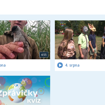
4:55
rpna
4. srpna