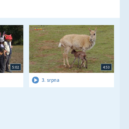
5:02
4:53
3. srpna