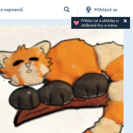
ro nejmenší
Přihlásit se
Přihlas se a ukládej si 
oblíbené hry a videa.