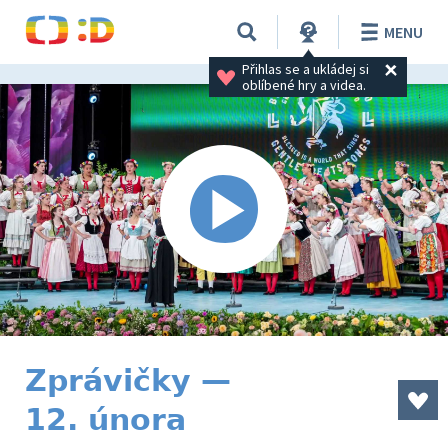
MENU
Přihlas se a ukládej si 
oblíbené hry a videa.
Zprávičky —
12. února