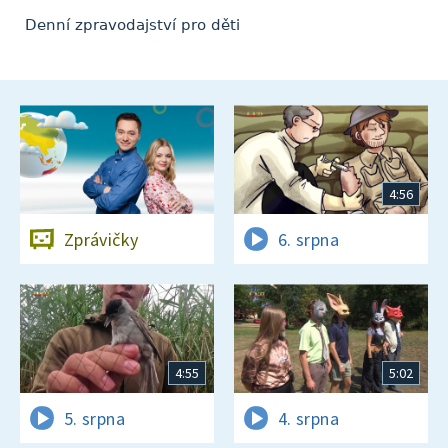
Denní zpravodajství pro děti
4:56
Zprávičky
6. srpna
4:55
5:02
5. srpna
4. srpna