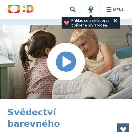
MENU
Přihlas se a ukládej si 
oblíbené hry a videa.
Svědectví
barevného