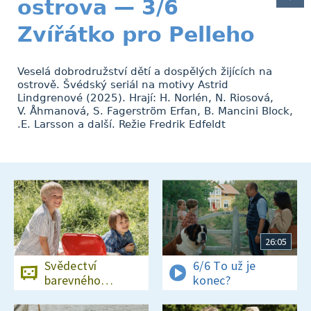
ostrova — 3/6
Zvířátko pro Pelleho
Veselá dobrodružství dětí a dospělých žijících na
ostrově. Švédský seriál na motivy Astrid
Lindgrenové (2025). Hrají: H. Norlén, N. Riosová,
V. Åhmanová, S. Fagerström Erfan, B. Mancini Block,
.E. Larsson a další. Režie Fredrik Edfeldt
26:05
Svědectví
6/6 To už je
barevného
konec?
ostrova