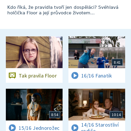
Kdo říká, že pravidla tvoří jen dospěláci? Svéhlavá
holčička Floor a její průvodce životem...
8:41
Tak pravila Floor
16/16 Fanatik
8:54
10:14
14/16 Starostliví
15/16 Jednorožec
rodiče