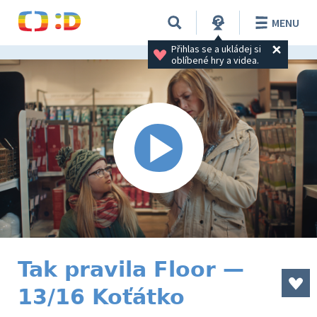
MENU
Přihlas se a ukládej si 
oblíbené hry a videa.
Tak pravila Floor —
13/16 Koťátko