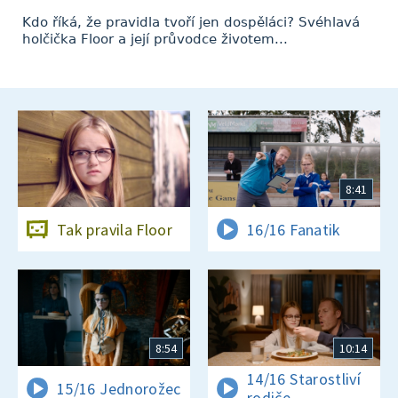
Kdo říká, že pravidla tvoří jen dospěláci? Svéhlavá
holčička Floor a její průvodce životem...
8:41
Tak pravila Floor
16/16 Fanatik
8:54
10:14
14/16 Starostliví
15/16 Jednorožec
rodiče