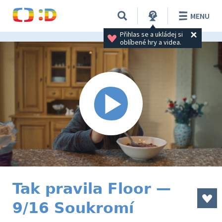
MENU
Přihlas se a ukládej si 
oblíbené hry a videa.
Tak pravila Floor —
9/16 Soukromí