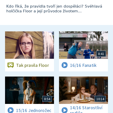
Kdo říká, že pravidla tvoří jen dospěláci? Svéhlavá
holčička Floor a její průvodce životem...
8:41
Tak pravila Floor
16/16 Fanatik
8:54
10:14
14/16 Starostliví
15/16 Jednorožec
rodiče