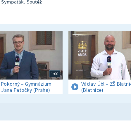
s Sympaťák. Soutěž
1:00
 Pokorný – Gymnázium
Václav Úbl – ZŠ Blatni
. Jana Patočky (Praha)
(Blatnice)