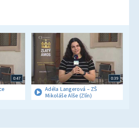
0:47
0:39
ce
Adéla Langerová – ZŠ
Mikoláše Alše (Zlín)