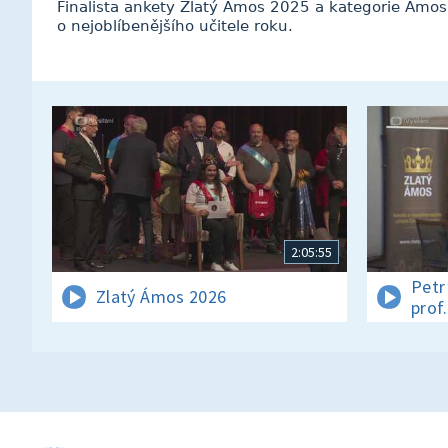
Finalista ankety Zlatý Ámos 2025 a kategorie Ámo
o nejoblíbenějšího učitele roku.
2:05:55
Petr
Zlatý Ámos 2026
prof