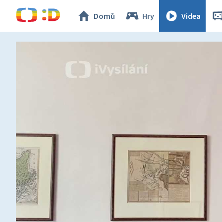
Domů
Hry
Videa