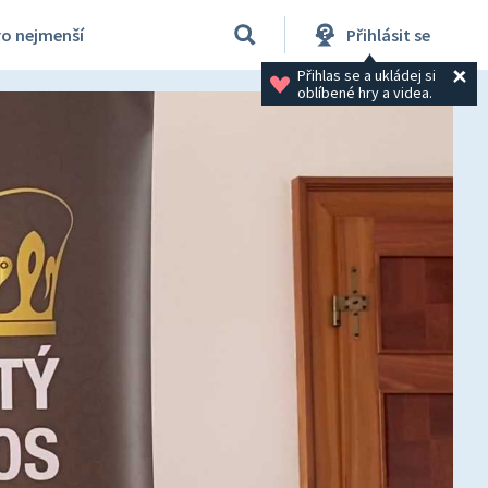
ro nejmenší
Přihlásit se
Přihlas se a ukládej si 
oblíbené hry a videa.