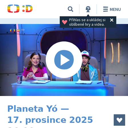
MENU
Přihlas se a ukládej si 
oblíbené hry a videa.
Planeta Yó —
17. prosince 2025