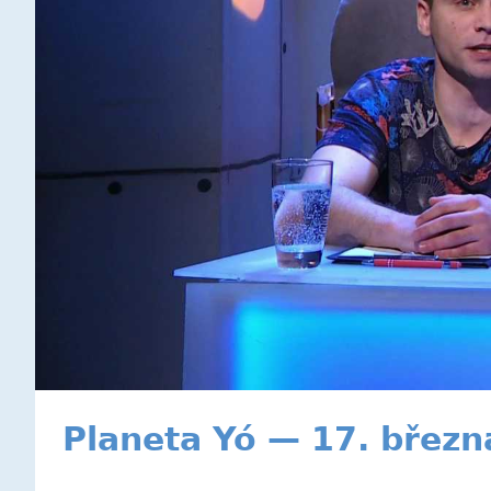
Planeta Yó — 17. březn