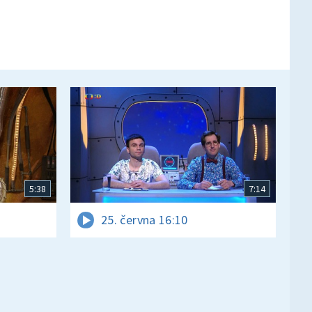
5:38
7:14
25. června 16:10