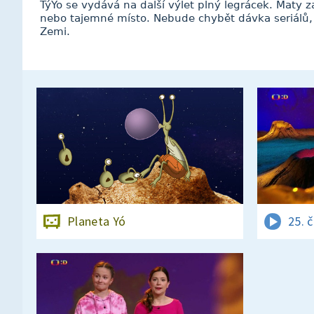
TýYo se vydává na další výlet plný legrácek. Maty za
nebo tajemné místo. Nebude chybět dávka seriálů, Y
Zemi.
Planeta Yó
25. 