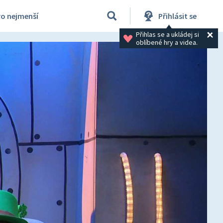
ro nejmenší
Přihlásit se
Přihlas se a ukládej si 
oblíbené hry a videa.